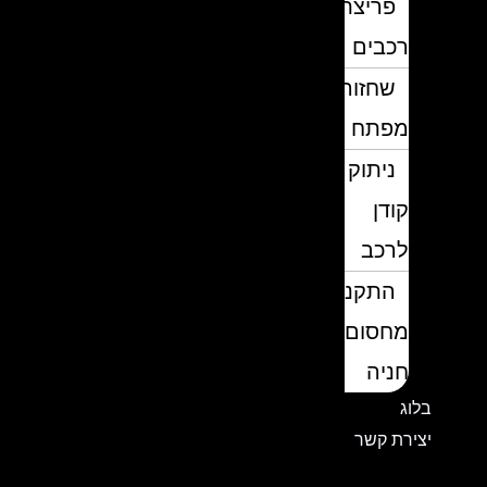
פריצת
רכבים
שחזור
מפתח
ניתוק
קודן
לרכב
התקנת
מחסום
חניה
בלוג
יצירת קשר