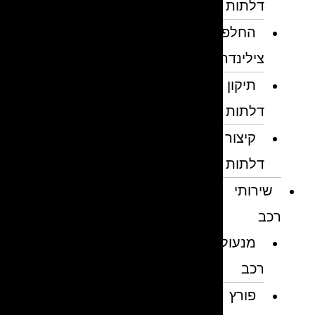
דלתות
החלפת
צילינדרים
תיקון
דלתות
קיצור
דלתות
שירותי
רכב
מנעולן
רכב
פורץ