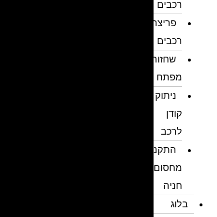
רכבים
פריצת
רכבים
שחזור
מפתח
ניתוק
קודן
לרכב
התקנת
מחסום
חניה
בלוג