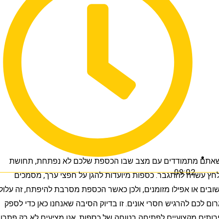
מתמודדים עם מצב שבו הכספת שלכם לא נפתחת, תחושת
09:02
ויה להתגבר. כספות מיועדות להגן על חפצי ערך, מסמכים
או אפילו מזומנים, ולכן כאשר הכספת מסרבת להיפתח, זה עלול
כם להרגיש חסרי אונים. זו בדיוק הסיבה שאנחנו כאן כדי לספק
 מקצועיים לפתיחה בטוחה של כספות. אנו מציעים לא רק פתרון