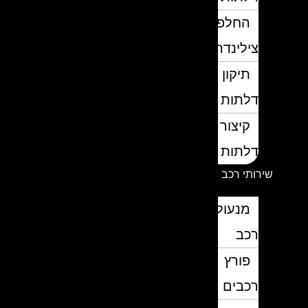
החלפת
צילינדרים
תיקון
דלתות
קיצור
דלתות
שירותי רכב
מנעולן
רכב
פורץ
רכבים