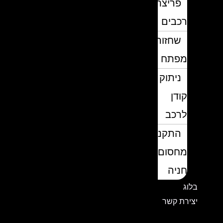
פריצת
רכבים
שחזור
מפתח
ניתוק
קודן
לרכב
התקנת
מחסום
חניה
בלוג
יצירת קשר