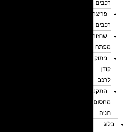
רכבים
פריצת
רכבים
שחזור
מפתח
ניתוק
קודן
לרכב
התקנת
מחסום
חניה
בלוג