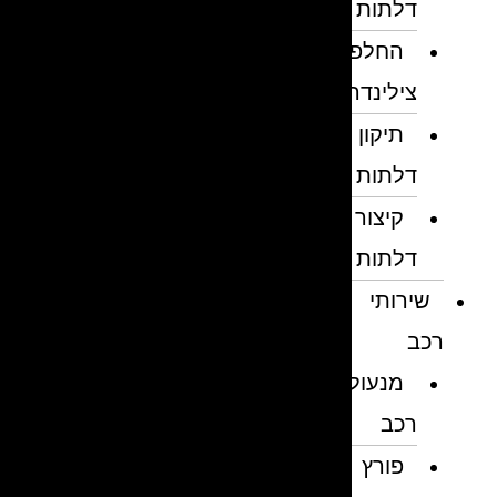
דלתות
החלפת
צילינדרים
תיקון
דלתות
קיצור
דלתות
שירותי
רכב
מנעולן
רכב
פורץ