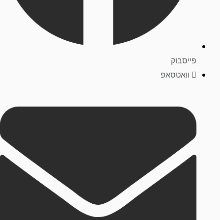
פייסבוק
וואטסאפ