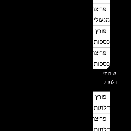
פריצת
מנעולים
פורץ
כספות
פריצת
כספות
שירותי
דלתות
פורץ
דלתות
פריצת
דלתות