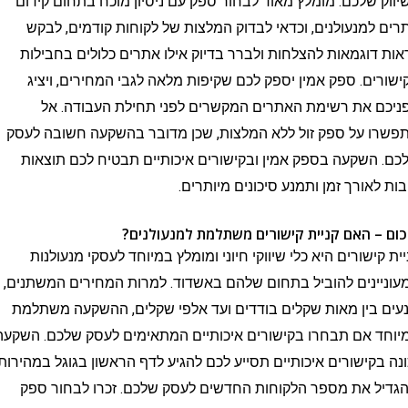
שלכם. מומלץ מאוד לבחור ספק עם ניסיון מוכח בתחום קידום
מנעולנים, וכדאי לבדוק המלצות של לקוחות קודמים, לבקש
וגמאות להצלחות ולברר בדיוק אילו אתרים כלולים בחבילות
ם. ספק אמין יספק לכם שקיפות מלאה לגבי המחירים, ויציג
 את רשימת האתרים המקשרים לפני תחילת העבודה. אל
על ספק זול ללא המלצות, שכן מדובר בהשקעה חשובה לעסק
שקעה בספק אמין ובקישורים איכותיים תבטיח לכם תוצאות
אורך זמן ותמנע סיכונים מיותרים.
 האם קניית קישורים משתלמת למנעולנים?
שורים היא כלי שיווקי חיוני ומומלץ במיוחד לעסקי מנעולנות
נים להוביל בתחום שלהם באשדוד. למרות המחירים המשתנים,
ין מאות שקלים בודדים ועד אלפי שקלים, ההשקעה משתלמת
אם תבחרו בקישורים איכותיים המתאימים לעסק שלכם. השקעה
קישורים איכותיים תסייע לכם להגיע לדף הראשון בגוגל במהירות
 את מספר הלקוחות החדשים לעסק שלכם. זכרו לבחור ספק