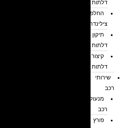
דלתות
החלפת
צילינדרים
תיקון
דלתות
קיצור
דלתות
שירותי
רכב
מנעולן
רכב
פורץ