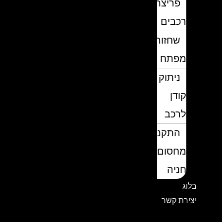
פריצת
רכבים
שחזור
מפתח
ניתוק
קודן
לרכב
התקנת
מחסום
חניה
בלוג
יצירת קשר