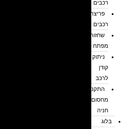
רכבים
פריצת
רכבים
שחזור
מפתח
ניתוק
קודן
לרכב
התקנת
מחסום
חניה
בלוג