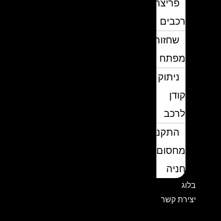
פריצת
רכבים
שחזור
מפתח
ניתוק
קודן
לרכב
התקנת
מחסום
חניה
בלוג
יצירת קשר