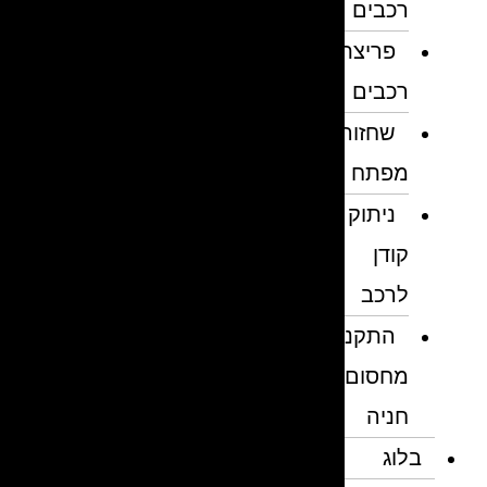
רכבים
פריצת
רכבים
שחזור
מפתח
ניתוק
קודן
לרכב
התקנת
מחסום
חניה
בלוג