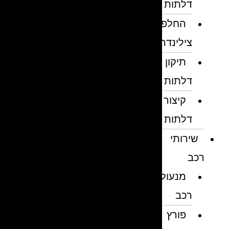
דלתות
החלפת
צילינדרים
תיקון
דלתות
קיצור
דלתות
שירותי
רכב
מנעולן
רכב
פורץ