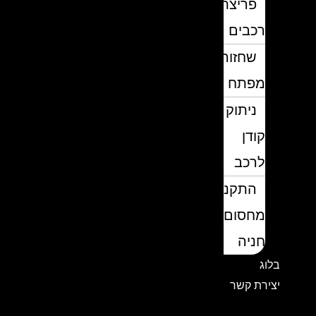
פריצת
רכבים
שחזור
מפתח
ניתוק
קודן
לרכב
התקנת
מחסום
חניה
בלוג
יצירת קשר