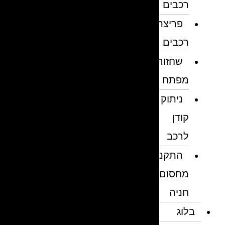
רכבים
פריצת
רכבים
שחזור
מפתח
ניתוק
קודן
לרכב
התקנת
מחסום
חניה
בלוג