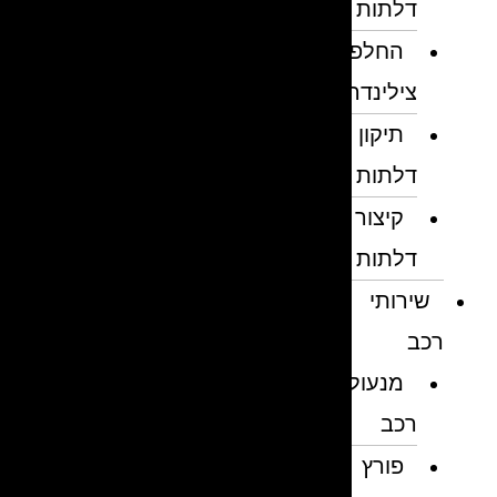
דלתות
החלפת
צילינדרים
תיקון
דלתות
קיצור
דלתות
שירותי
רכב
מנעולן
רכב
פורץ