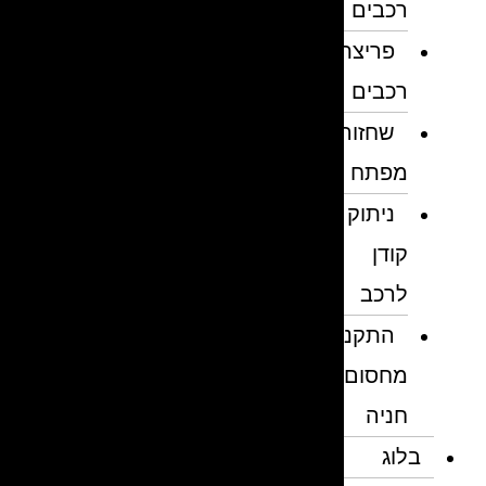
רכבים
פריצת
רכבים
שחזור
מפתח
ניתוק
קודן
לרכב
התקנת
מחסום
חניה
בלוג