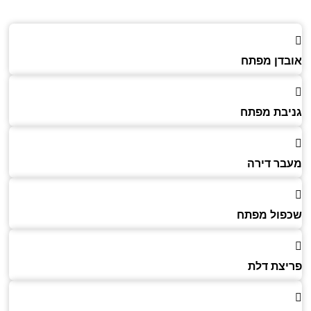
דן מפתח
בת מפתח
ר דירה
ול מפתח
צת דלת