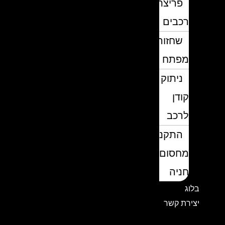
פריצת
רכבים
שחזור
מפתח
ניתוק
קודן
לרכב
התקנת
מחסום
חניה
בלוג
יצירת קשר