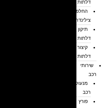
דלתות
החלפת
צילינדרים
תיקון
דלתות
קיצור
דלתות
שירותי
רכב
מנעולן
רכב
פורץ