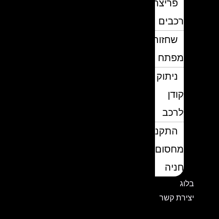
פריצת
רכבים
שחזור
מפתח
ניתוק
קודן
לרכב
התקנת
מחסום
חניה
בלוג
יצירת קשר