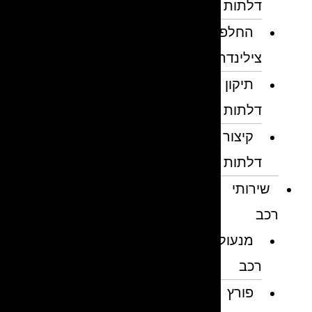
דלתות
החלפת
צילינדרים
תיקון
דלתות
קיצור
דלתות
שירותי
רכב
מנעולן
רכב
פורץ