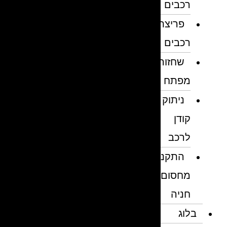
רכבים
פריצת
רכבים
שחזור
מפתח
ניתוק
קודן
לרכב
התקנת
מחסום
חניה
בלוג