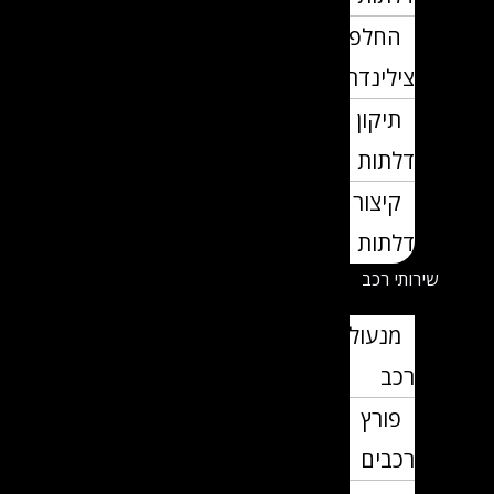
החלפת
צילינדרים
תיקון
דלתות
קיצור
דלתות
שירותי רכב
מנעולן
רכב
פורץ
רכבים