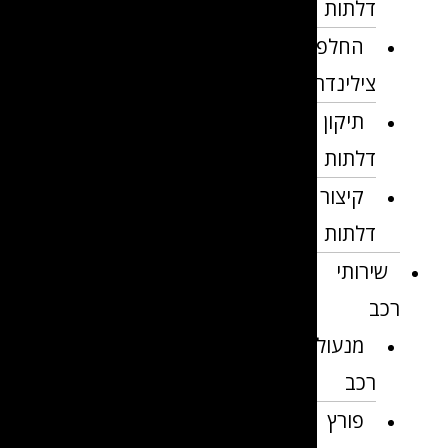
דלתות
החלפת
צילינדרים
תיקון
דלתות
קיצור
דלתות
שירותי
רכב
מנעולן
רכב
פורץ