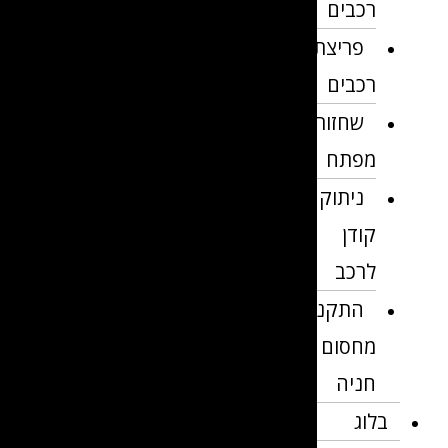
רכבים
פריצת
רכבים
שחזור
מפתח
ניתוק
קודן
לרכב
התקנת
מחסום
חניה
בלוג