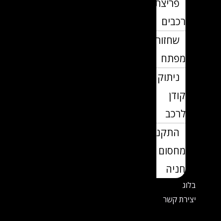
פריצת
רכבים
שחזור
מפתח
ניתוק
קודן
לרכב
התקנת
מחסום
חניה
בלוג
יצירת קשר